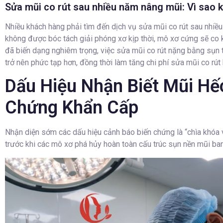
Sửa mũi co rút sau nhiều năm nâng mũi: Vì sao 
Nhiều khách hàng phải tìm đến dịch vụ sửa mũi co rút sau nhiều
không được bóc tách giải phóng xơ kịp thời, mô xơ cứng sẽ co k
đã biến dạng nghiêm trọng, việc sửa mũi co rút nặng bằng sụn t
trở nên phức tạp hơn, đồng thời làm tăng chi phí sửa mũi co rú
Dấu Hiệu Nhận Biết Mũi Hế
Chứng Khẩn Cấp
Nhận diện sớm các dấu hiệu cảnh báo biến chứng là “chìa khóa v
trước khi các mô xơ phá hủy hoàn toàn cấu trúc sụn nền mũi ba