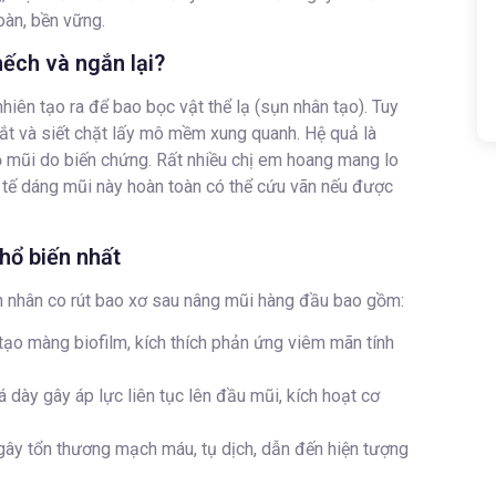
oàn, bền vững.
hếch và ngắn lại?
iên tạo ra để bao bọc vật thể lạ (sụn nhân tạo). Tuy
hắt và siết chặt lấy mô mềm xung quanh. Hệ quả là
 lỗ mũi do biến chứng. Rất nhiều chị em hoang mang lo
 tế dáng mũi này hoàn toàn có thể cứu vãn nếu được
hổ biến nhất
n nhân co rút bao xơ sau nâng mũi hàng đầu bao gồm:
tạo màng biofilm, kích thích phản ứng viêm mãn tính
 dày gây áp lực liên tục lên đầu mũi, kích hoạt cơ
ây tổn thương mạch máu, tụ dịch, dẫn đến hiện tượng