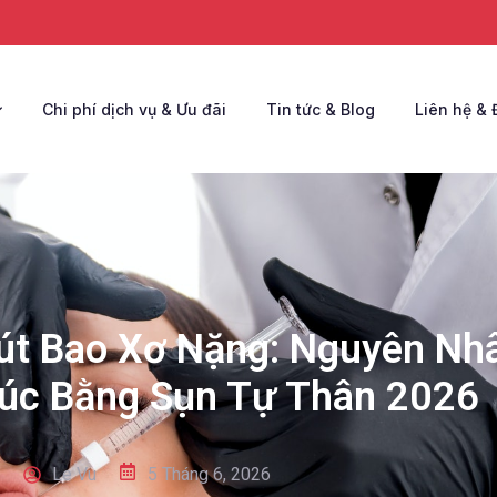
Chi phí dịch vụ & Ưu đãi
Tin tức & Blog
Liên hệ & 
út Bao Xơ Nặng: Nguyên Nhâ
úc Bằng Sụn Tự Thân 2026
Le Vu
5 Tháng 6, 2026