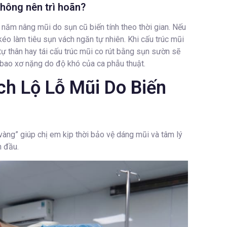
không nên trì hoãn?
 năm nâng mũi do sụn cũ biến tính theo thời gian. Nếu
éo làm tiêu sụn vách ngăn tự nhiên. Khi cấu trúc mũi
ự thân hay tái cấu trúc mũi co rút bằng sụn sườn sẽ
t bao xơ nặng do độ khó của ca phẫu thuật.
ch Lộ Lỗ Mũi Do Biến
àng” giúp chị em kịp thời bảo vệ dáng mũi và tâm lý
n đầu.