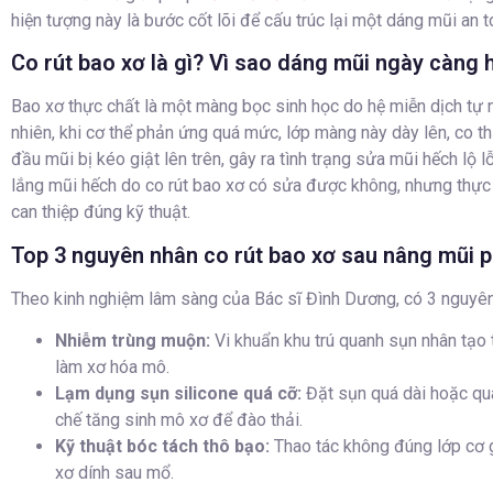
hiện tượng này là bước cốt lõi để cấu trúc lại một dáng mũi an t
Co rút bao xơ là gì? Vì sao dáng mũi ngày càng 
Bao xơ thực chất là một màng bọc sinh học do hệ miễn dịch tự nh
nhiên, khi cơ thể phản ứng quá mức, lớp màng này dày lên, co t
đầu mũi bị kéo giật lên trên, gây ra tình trạng sửa mũi hếch lộ
lắng mũi hếch do co rút bao xơ có sửa được không, nhưng thực
can thiệp đúng kỹ thuật.
Top 3 nguyên nhân co rút bao xơ sau nâng mũi p
Theo kinh nghiệm lâm sàng của Bác sĩ Đình Dương, có 3 nguyê
Nhiễm trùng muộn:
Vi khuẩn khu trú quanh sụn nhân tạo 
làm xơ hóa mô.
Lạm dụng sụn silicone quá cỡ:
Đặt sụn quá dài hoặc quá
chế tăng sinh mô xơ để đào thải.
Kỹ thuật bóc tách thô bạo:
Thao tác không đúng lớp cơ g
xơ dính sau mổ.