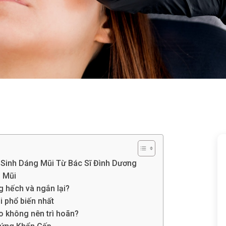
 Sinh Dáng Mũi Từ Bác Sĩ Đình Dương
 Mũi
g hếch và ngắn lại?
i phổ biến nhất
o không nên trì hoãn?