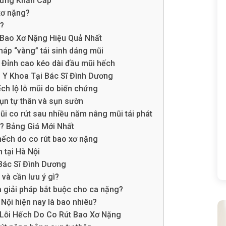
hứng Khẩn Cấp
xơ nặng?
g?
Bao Xơ Nặng Hiệu Quả Nhất
háp “vàng” tái sinh dáng mũi
: Đỉnh cao kéo dài đầu mũi hếch
 Y Khoa Tại Bác Sĩ Đình Dương
h lộ lỗ mũi do biến chứng
ụn tự thân và sụn sườn
 co rút sau nhiều năm nâng mũi tái phát
? Bảng Giá Mới Nhất
hếch do co rút bao xơ nặng
 tại Hà Nội
Bác Sĩ Đình Dương
và cần lưu ý gì?
là giải pháp bắt buộc cho ca nặng?
 Nội hiện nay là bao nhiêu?
 Lỗi Hếch Do Co Rút Bao Xơ Nặng