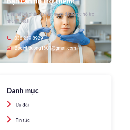
Bạn cần hỗ trợ thêm?
Liên hệ bộ phận tư vấn ngay để được hỗ trợ
nhanh nhất!
038 259 8929
Bsdinhduong1601@gmail.com
Danh mục
Ưu đãi
Tin tức