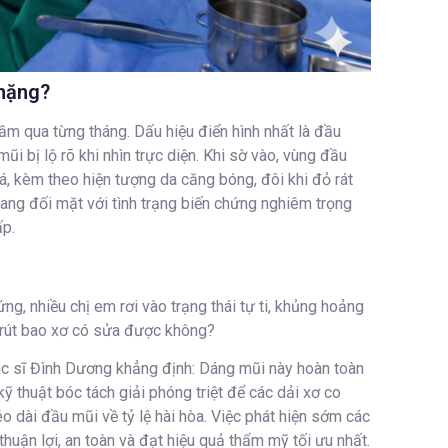
 nặng?
hầm qua từng tháng. Dấu hiệu điển hình nhất là đầu
ũi bị lộ rõ khi nhìn trực diện. Khi sờ vào, vùng đầu
, kèm theo hiện tượng da căng bóng, đôi khi đỏ rát
 đang đối mặt với tình trạng biến chứng nghiêm trọng
ấp.
ng, nhiều chị em rơi vào trạng thái tự ti, khủng hoảng
co rút bao xơ có sửa được không?
Bác sĩ Đình Dương khẳng định: Dáng mũi này hoàn toàn
ỹ thuật bóc tách giải phóng triệt để các dải xơ co
éo dài đầu mũi về tỷ lệ hài hòa. Việc phát hiện sớm các
 thuận lợi, an toàn và đạt hiệu quả thẩm mỹ tối ưu nhất.