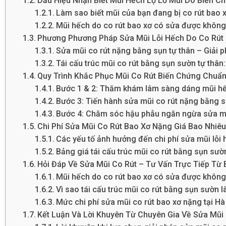
Dấu Hiệu Nhận Biết Mũi Hếch Lộ Lỗ Mũi Do Biến C
Làm sao biết mũi của bạn đang bị co rút bao 
Mũi hếch do co rút bao xơ có sửa được khôn
Phương Phương Pháp Sửa Mũi Lỗi Hếch Do Co Rút 
Sửa mũi co rút nặng bằng sụn tự thân – Giải p
Tái cấu trúc mũi co rút bằng sụn sườn tự thân
Quy Trình Khắc Phục Mũi Co Rút Biến Chứng Chuẩn
Bước 1 & 2: Thăm khám lâm sàng dáng mũi hếc
Bước 3: Tiến hành sửa mũi co rút nặng bằng s
Bước 4: Chăm sóc hậu phẫu ngăn ngừa sửa mũi
Chi Phí Sửa Mũi Co Rút Bao Xơ Nặng Giá Bao Nhiêu
Các yếu tố ảnh hưởng đến chi phí sửa mũi lỗi 
Bảng giá tái cấu trúc mũi co rút bằng sụn sườn
Hỏi Đáp Về Sửa Mũi Co Rút – Tư Vấn Trực Tiếp Từ 
Mũi hếch do co rút bao xơ có sửa được không 
Vì sao tái cấu trúc mũi co rút bằng sụn sườn 
Mức chi phí sửa mũi co rút bao xơ nặng tại Hà
Kết Luận Và Lời Khuyên Từ Chuyên Gia Về Sửa Mũi