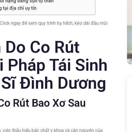
rút nặng bằng sụn tự thân
tại địa chỉ uy tín
 Click ngay để xem quy trình hạ hếch, kéo dài đầu mũi
 Do Co Rút
i Pháp Tái Sinh
 Sĩ Đình Dương
Co Rút Bao Xơ Sau
, việc thấu hiểu bản chất y khoa và căn nguyên của