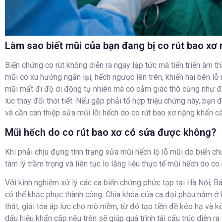
Làm sao biết mũi của bạn đang bị co rút bao xơ
Biến chứng co rút không diễn ra ngay lập tức mà tiến triển âm t
mũi có xu hướng ngắn lại, hếch ngược lên trên, khiến hai bên lỗ m
mũi mất đi độ di động tự nhiên mà có cảm giác thô cứng như đá
lúc thay đổi thời tiết. Nếu gặp phải tổ hợp triệu chứng này, bạn
và cần can thiệp sửa mũi lỗi hếch do co rút bao xơ nặng khẩn c
Mũi hếch do co rút bao xơ có sửa được không?
Khi phải chịu đựng tình trạng sửa mũi hếch lộ lỗ mũi do biến chứ
tâm lý trầm trọng và liên tục lo lắng liệu thực tế mũi hếch do 
Với kinh nghiệm xử lý các ca biến chứng phức tạp tại Hà Nội, 
có thể khắc phục thành công. Chìa khóa của ca đại phẫu nằm ở k
thắt, giải tỏa áp lực cho mô mềm, từ đó tạo tiền đề kéo hạ và k
dấu hiệu khẩn cấp nêu trên sẽ giúp quá trình tái cấu trúc diễn ra