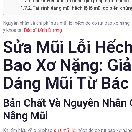
Lời khuyên khi lựa chọn giải pháp sửa mũi co 
Tái sinh dáng mũi hếch lộ lỗ mũi do biến chứng 
Nguyên nhân và chi phí sửa mũi lỗi hếch do co rút bao xơ nặng.
y khoa tại
Bác sĩ Đình Dương
Sửa Mũi Lỗi Hếch
Bao Xơ Nặng: Giả
Dáng Mũi Từ Bác
Bản Chất Và Nguyên Nhân 
Nâng Mũi
Khi tìm hiểu về giải pháp
sửa mũi lỗi
hếch do co rút bao xơ nặng