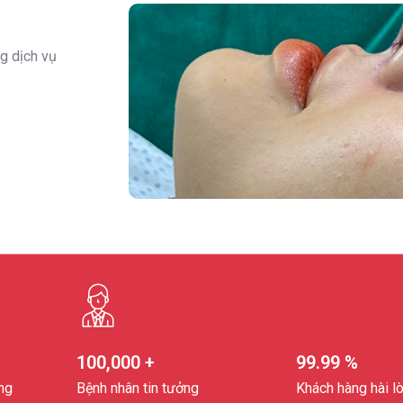
g dịch vụ
+
+
100,000
+
99.99
%
ng
Bệnh nhân tin tưởng
Khách hàng hài l