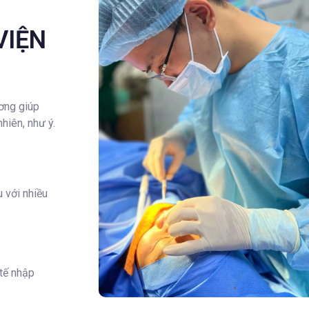
VIỆN
ơng giúp
hiên, như ý.
 với nhiều
 tế nhập