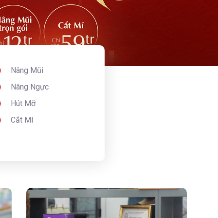
Nâng Mũi
Nâng Ngực
Hút Mỡ
Cắt Mí