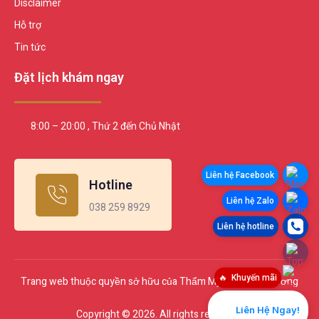
Disclaimer
Hỗ trợ
Tin tức
Đặt lịch khám ngay
8:00 – 20:00 , Thứ 2 đến Chủ Nhật
Hotline
038 259 8929
Khuyến mãi
Trang web thuộc quyền sở hữu của Thẩm Mỹ Viện Đình Dương
Liên Hệ Ngay!
Copyright © 2026. All rights reserved.