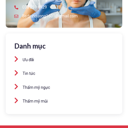
038 259 8929
Bsdinhduong1601@gmail.com
Danh mục
Ưu đãi
Tin tức
Thẩm mỹ ngực
Thẩm mỹ mũi