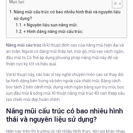
Mục lục
Nâng mũi cấu trúc có bao nhiêu hình thái và nguyên liệu
sử dụng?
+ Nguyên liệu sụn nâng mũi:
+ Hình dáng nâng mũi cấu trúc:
Nâng mũi cấu trúc
là kĩ thuật đỉnh cao của nâng mũi hiện đại và
an toàn. Người có dáng mũi thấp tẹt, mũi gồ, mũi vẹo vách ngăn,
đầu mũi to.Có thể áp dụng phương pháp nâng mũi này để cải
thiện cực kỳ tốt và hiệu quả.
Với kĩ thuật này, các bác sĩ tay nghề chuyên môn cao sẽ thay đổi
lại hình dáng bên trong và bên ngoài của chiếc mũi. Bằng cách
bóc tách 2 bên cánh mũi, dựng vách ngăn bằng sụn trụ mũi, bọc
sụn đầu mũi & sống mũi. Kĩ thuật nâng mũi trúc 4D can thiệp sâu
tạo chiếc mũi đẹp hoàn chỉnh.
Nâng mũi cấu trúc có bao nhiêu hình
thái và nguyên liệu sử dụng?
Hiện nay trên thị trường có rất nhiều hình thức, tên gọi khác nhau