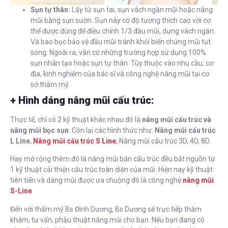
Sụn tự thân:
Lấy từ sụn tai, sụn vách ngăn mũi hoặc nâng
mũi bằng sụn sườn. Sụn này có độ tương thích cao với cơ
thể được dùng để điều chỉnh 1/3 đầu mũi, dựng vách ngăn.
Và bao bọc bảo vệ đầu mũi tránh khỏi biến chứng mũi tụt
sóng. Ngoài ra, vẫn có những trường hợp sử dụng 100%
sụn nhân tạo hoặc sụn tự thân. Tùy thuộc vào nhu cầu, cơ
địa, kinh nghiệm của bác sĩ và công nghệ nâng mũi tại cơ
sở thẩm mỹ
+ Hình dáng nâng mũi cấu trúc:
Thực tế, chỉ có 2 kỹ thuật khác nhau đó là
nâng mũi cấu trúc và
nâng mũi bọc sụn
. Còn lại các hình thức như:
Nâng mũi cấu trúc
L Line
;
Nâng mũi cấu trúc S Line
; Nâng mũi cấu trúc 3D, 4D, 8D.
Hay mở rộng thêm đó là nâng mũi bán cấu trúc đều bắt nguồn từ
1 kỹ thuật cải thiện cấu trúc toàn diện của mũi. Hiện nay kỹ thuật
tiên tiến và dáng mũi được ưa chuộng đó là công nghệ
nâng mũi
S-Line
Đến với thẩm mỹ Bs Đình Dương, Bs Dương sẽ trực tiếp thăm
khám, tư vấn, phẫu thuật nâng mũi cho bạn. Nếu bạn đang có