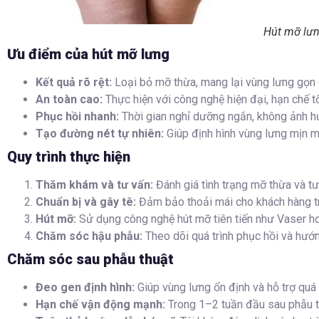
Hút mỡ lư
Ưu điểm của hút mỡ lưng
Kết quả rõ rệt:
Loại bỏ mỡ thừa, mang lại vùng lưng gọn 
An toàn cao:
Thực hiện với công nghệ hiện đại, hạn chế t
Phục hồi nhanh:
Thời gian nghỉ dưỡng ngắn, không ảnh h
Tạo đường nét tự nhiên:
Giúp định hình vùng lưng mịn m
Quy trình thực hiện
Thăm khám và tư vấn:
Đánh giá tình trạng mỡ thừa và tư 
Chuẩn bị và gây tê:
Đảm bảo thoải mái cho khách hàng tro
Hút mỡ:
Sử dụng công nghệ hút mỡ tiên tiến như Vaser ho
Chăm sóc hậu phẫu:
Theo dõi quá trình phục hồi và hướ
Chăm sóc sau phẫu thuật
Đeo gen định hình:
Giúp vùng lưng ổn định và hỗ trợ quá 
Hạn chế vận động mạnh:
Trong 1–2 tuần đầu sau phẫu t