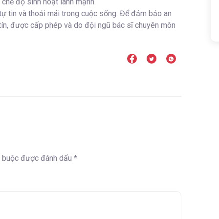
ì chế độ sinh hoạt lành mạnh.
tự tin và thoải mái trong cuộc sống. Để đảm bảo an
y tín, được cấp phép và do đội ngũ bác sĩ chuyên môn
t buộc được đánh dấu
*