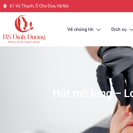
61 Vũ Thạnh, Ô Chợ Dừa, Hà Nội
Về chúng tôi
Dịch vụ
Hút mỡ lưng – L