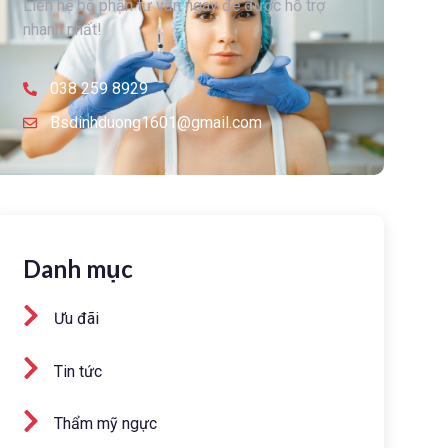
Liên hệ bộ phận tư vấn ngay để được hỗ trợ
nhanh nhất!
038 259 8929
Bsdinhduong1601@gmail.com
Danh mục
Ưu đãi
Tin tức
Thẩm mỹ ngực