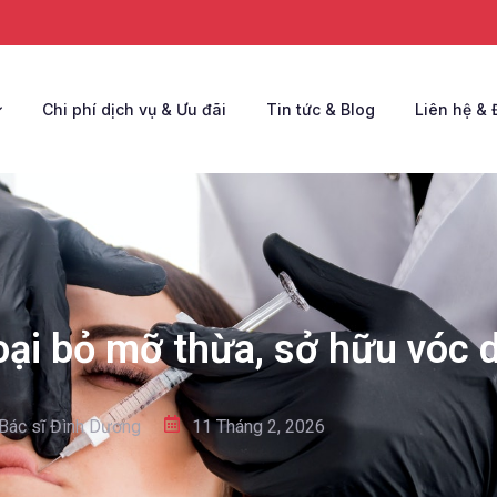
Chi phí dịch vụ & Ưu đãi
Tin tức & Blog
Liên hệ & 
oại bỏ mỡ thừa, sở hữu vóc 
Bác sĩ Đình Dương
11 Tháng 2, 2026