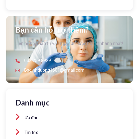
Bạn cần hỗ trợ thêm?
Liên hệ bộ phận tư vấn ngay để được hỗ trợ nhanh nhất!
038 259 8929
Bsdinhduong1601@gmail.com
Danh mục
Ưu đãi
Tin tức