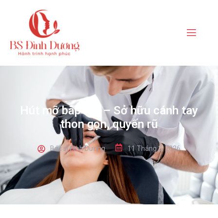
Hút mỡ bắp tay – Sở hữu cánh tay
thon gọn, quyến rũ
Bác sĩ Đình Dương
11 Tháng 2, 2026