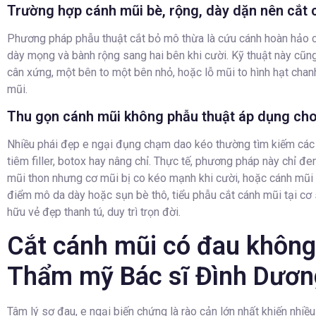
Trường hợp cánh mũi bè, rộng, dày dặn nên cắt 
Phương pháp phẫu thuật cắt bỏ mô thừa là cứu cánh hoàn hảo 
dày mọng và bành rộng sang hai bên khi cười. Kỹ thuật này cũng 
cân xứng, một bên to một bên nhỏ, hoặc lỗ mũi to hình hạt chanh 
mũi.
Thu gọn cánh mũi không phẫu thuật áp dụng cho
Nhiều phái đẹp e ngại đụng chạm dao kéo thường tìm kiếm các 
tiêm filler, botox hay nâng chỉ. Thực tế, phương pháp này chỉ đe
mũi thon nhưng cơ mũi bị co kéo mạnh khi cười, hoặc cánh mũi 
điểm mô da dày hoặc sụn bè thô, tiểu phẫu cắt cánh mũi tại cơ sở
hữu vẻ đẹp thanh tú, duy trì trọn đời.
Cắt cánh mũi có đau không?
Thẩm mỹ Bác sĩ Đình Dươn
Tâm lý sợ đau, e ngại biến chứng là rào cản lớn nhất khiến nhiề