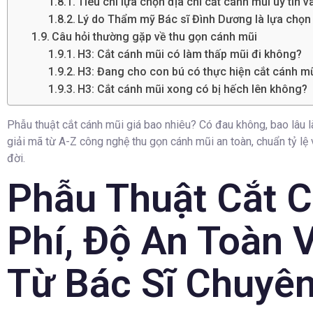
Tiêu chí lựa chọn địa chỉ cắt cánh mũi uy tín v
Lý do Thẩm mỹ Bác sĩ Đình Dương là lựa chọn
Câu hỏi thường gặp về thu gọn cánh mũi
H3: Cắt cánh mũi có làm thấp mũi đi không?
H3: Đang cho con bú có thực hiện cắt cánh m
H3: Cắt cánh mũi xong có bị hếch lên không?
Phẫu thuật cắt cánh mũi giá bao nhiêu? Có đau không, bao lâu 
giải mã từ A-Z công nghệ thu gọn cánh mũi an toàn, chuẩn tỷ lệ 
đời.
Phẫu Thuật Cắt C
Phí, Độ An Toàn 
Từ Bác Sĩ Chuyê