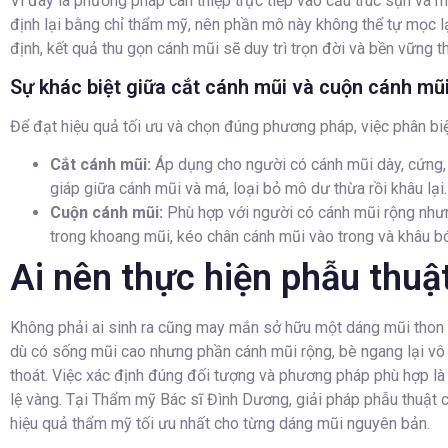
Vì đây là phương pháp can thiệp trực tiếp vào cấu trúc sụn và 
định lại bằng chỉ thẩm mỹ, nên phần mô này không thể tự mọc lại
định, kết quả thu gọn cánh mũi sẽ duy trì trọn đời và bền vững t
Sự khác biệt giữa cắt cánh mũi và cuộn cánh mũ
Để đạt hiệu quả tối ưu và chọn đúng phương pháp, việc phân biệt 
Cắt cánh mũi:
Áp dụng cho người có cánh mũi dày, cứng, 
giáp giữa cánh mũi và má, loại bỏ mô dư thừa rồi khâu lại.
Cuộn cánh mũi:
Phù hợp với người có cánh mũi rộng như
trong khoang mũi, kéo chân cánh mũi vào trong và khâu bó
Ai nên thực hiện phẫu thuậ
Không phải ai sinh ra cũng may mắn sở hữu một dáng mũi thon 
dù có sống mũi cao nhưng phần cánh mũi rộng, bè ngang lại vô 
thoát. Việc xác định đúng đối tượng và phương pháp phù hợp là y
lệ vàng. Tại Thẩm mỹ Bác sĩ Đình Dương, giải pháp phẫu thuật 
hiệu quả thẩm mỹ tối ưu nhất cho từng dáng mũi nguyên bản.