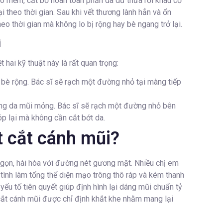
mô mềm, cắt bỏ hoàn toàn phần da dư thừa rồi khâu cố
 theo thời gian. Sau khi vết thương lành hẳn và ổn
heo thời gian mà không lo bị rộng hay bè ngang trở lại.
i
hai kỹ thuật này là rất quan trọng:
bè rộng. Bác sĩ sẽ rạch một đường nhỏ tại màng tiếp
ng da mũi mỏng. Bác sĩ sẽ rạch một đường nhỏ bên
p lại mà không cần cắt bớt da.
t cắt cánh mũi?
gọn, hài hòa với đường nét gương mặt. Nhiều chị em
tình làm tổng thể diện mạo trông thô ráp và kém thanh
ếu tố tiên quyết giúp định hình lại dáng mũi chuẩn tỷ
cắt cánh mũi được chỉ định khắt khe nhằm mang lại