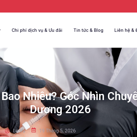
Chi phí dịch vụ & Ưu đãi
Tin tức & Blog
Liên hệ & 
á Bao Nhiêu? Góc Nhìn Chuyê
Dương 2026
Le Vu
19 Tháng 5, 2026