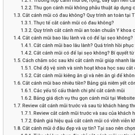
Trường hợp cánh mũi bè, rộng, dày dặn nên cắ
Thu gọn cánh mũi không phẫu thuật áp dụng c
Cắt cánh mũi có đau không? Quy trình an toàn tại
Thực tế cắt cánh mũi có đau không?
Quy trình cắt cánh mũi an toàn chuẩn Y khoa 
Cắt cánh mũi bao lâu lành và có để lại sẹo không?
Cắt cánh mũi bao lâu lành? Quá trình hồi phục
Cắt cánh mũi có để lại sẹo không? Bí quyết t
Cách chăm sóc sau khi cắt cánh mũi giúp nhanh là
Chế độ vệ sinh và sinh hoạt khoa học sau cắt
Cắt cánh mũi kiêng ăn gì và nên ăn gì để khôn
Cắt cánh mũi bao nhiêu tiền? Bảng giá niêm yết cô
Các yếu tố cấu thành chi phí cắt cánh mũi
Bảng giá dịch vụ thu gọn cánh mũi tại Websit
Review cắt cánh mũi trước và sau từ khách hàng th
Review cắt cánh mũi trước và sau của khách 
Đánh giá hiệu quả cắt cánh mũi có vĩnh viễn k
Cắt cánh mũi ở đâu đẹp và uy tín? Tại sao nên chọ