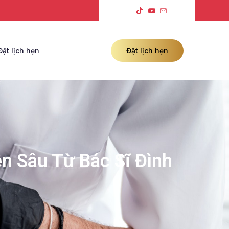
Đặt lịch hẹn
Đặt lịch hẹn
n Sâu Từ Bác Sĩ Đình