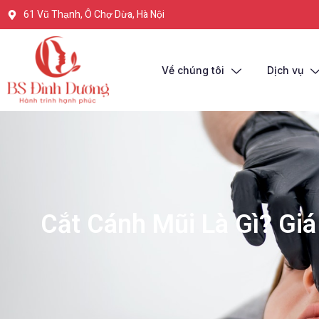
61 Vũ Thạnh, Ô Chợ Dừa, Hà Nội
Về chúng tôi
Dịch vụ
Cắt Cánh Mũi Là Gì? Gi