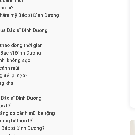
t cánh mũi
ho ai?
 Thẩm mỹ Bác sĩ Đình Dương
của Bác sĩ Đình Dương
 theo dòng thời gian
ừ Bác sĩ Đình Dương
nh, không sẹo
 cánh mũi
g để lại sẹo?
ng khai
e Bác sĩ Đình Dương
ực tế
hàng có cánh mũi bè rộng
hông từ thực tế
n Bác sĩ Đình Dương?