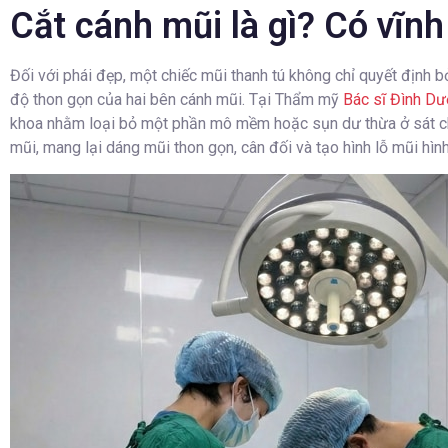
Cắt cánh mũi là gì? Có vĩn
Đối với phái đẹp, một chiếc mũi thanh tú không chỉ quyết định 
độ thon gọn của hai bên cánh mũi. Tại Thẩm mỹ
Bác sĩ Đình D
khoa nhằm loại bỏ một phần mô mềm hoặc sụn dư thừa ở sát châ
mũi, mang lại dáng mũi thon gọn, cân đối và tạo hình lỗ mũi hìn