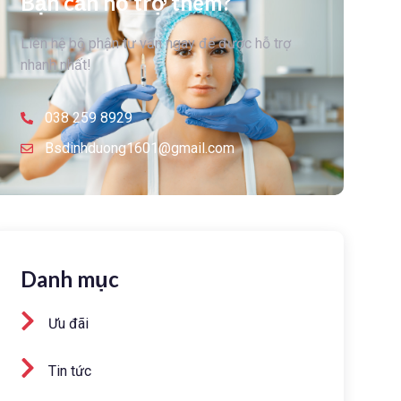
Bạn cần hỗ trợ thêm?
Liên hệ bộ phận tư vấn ngay để được hỗ trợ
nhanh nhất!
038 259 8929
Bsdinhduong1601@gmail.com
Danh mục
Ưu đãi
Tin tức