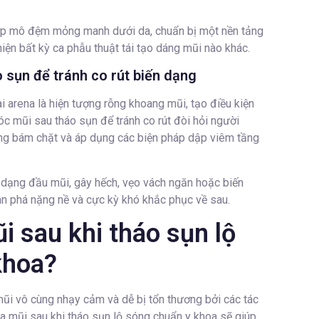
lớp mô đệm mỏng manh dưới da, chuẩn bị một nền tảng
iện bất kỳ ca phẫu thuật tái tạo dáng mũi nào khác.
sụn để tránh co rút biến dạng
 arena là hiện tượng rỗng khoang mũi, tạo điều kiện
óc mũi sau tháo sụn để tránh co rút đòi hỏi người
ứng bám chặt và áp dụng các biện pháp dập viêm tầng
n dạng đầu mũi, gây hếch, vẹo vách ngăn hoặc biến
àn phá nặng nề và cực kỳ khó khắc phục về sau.
 sau khi tháo sụn lộ
khoa?
 mũi vô cùng nhạy cảm và dễ bị tổn thương bởi các tác
da mũi sau khi tháo sụn lộ sóng chuẩn y khoa sẽ giúp