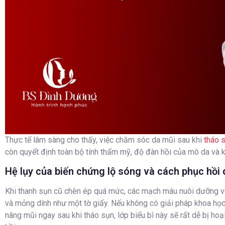
Thực tế lâm sàng cho thấy, việc chăm sóc da mũi sau khi
tháo 
còn quyết định toàn bộ tính thẩm mỹ, độ đàn hồi của mô da và k
Hệ lụy của biến chứng lộ sóng và cách phục hồi
Khi thanh sụn cũ chèn ép quá mức, các mạch máu nuôi dưỡng vù
và mỏng dính như một tờ giấy. Nếu không có giải pháp khoa họ
nâng mũi ngay sau khi tháo sụn, lớp biểu bì này sẽ rất dễ bị ho