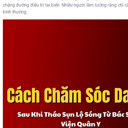
chặng đường điều trị tai biến. Nhiều người lầm tưởng rằng chỉ cầ
bình thường.