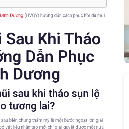
 Đình Dương
(HVQY) hướng dẫn cách phục hồi da mũi
 Sau Khi Tháo
ớng Dẫn Phục
nh Dương
ũi sau khi tháo sụn lộ
o tương lai?
i sau biến chứng thẩm mỹ là một bước ngoặt lớn giải
 bỏ vật liệu nhân tạo mới chỉ giải quyết được một nửa