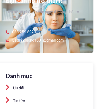
Bạn cần hỗ trợ thêm?
Liên hệ bộ phận tư vấn ngay để được hỗ trợ
nhanh nhất!
038 259 8929
Bsdinhduong1601@gmail.com
Danh mục
Ưu đãi
Tin tức