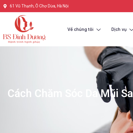
61 Vũ Thạnh, Ô Chợ Dừa, Hà Nội
Về chúng tôi
Dịch vụ
Cách Chăm Sóc Da Mũi Sau