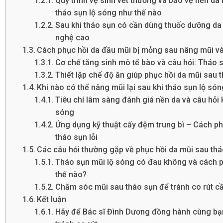
Quy trình vệ sinh vết thương và bảo vệ nền d
tháo sụn lộ sóng như thế nào
Sau khi tháo sụn có cần dùng thuốc dưỡng da 
nghệ cao
Cách phục hồi da đầu mũi bị mỏng sau nâng mũi v
Cơ chế tăng sinh mô tế bào và câu hỏi: Tháo 
Thiết lập chế độ ăn giúp phục hồi da mũi sau t
Khi nào có thể nâng mũi lại sau khi tháo sụn lộ só
Tiêu chí lâm sàng đánh giá nền da và câu hỏi k
sóng
Ứng dụng kỹ thuật cấy đệm trung bì – Cách p
tháo sụn lỗi
Các câu hỏi thường gặp về phục hồi da mũi sau thá
Tháo sụn mũi lộ sóng có đau không và cách 
thế nào?
Chăm sóc mũi sau tháo sụn để tránh co rút cầ
Kết luận
Hãy để Bác sĩ Đình Dương đồng hành cùng bạn