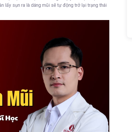
n lấy sụn ra là dáng mũi sẽ tự động trở lại trạng thái