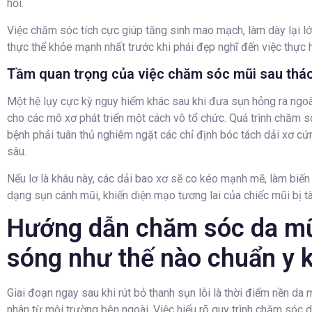
hồi.
Việc chăm sóc tích cực giúp tăng sinh mao mạch, làm dày lại 
thực thể khỏe mạnh nhất trước khi phái đẹp nghĩ đến việc thực h
Tầm quan trọng của việc chăm sóc mũi sau tháo 
Một hệ lụy cực kỳ nguy hiểm khác sau khi đưa sụn hỏng ra ngoài
cho các mô xơ phát triển một cách vô tổ chức. Quá trình chăm s
bệnh phải tuân thủ nghiêm ngặt các chỉ định bóc tách dải xơ c
sâu.
Nếu lơ là khâu này, các dải bao xơ sẽ co kéo mạnh mẽ, làm biế
dạng sụn cánh mũi, khiến diện mạo tương lai của chiếc mũi bị t
Hướng dẫn chăm sóc da mũi
sóng như thế nào chuẩn y 
Giai đoạn ngay sau khi rút bỏ thanh sụn lỗi là thời điểm nền da
nhân từ môi trường bên ngoài. Việc hiểu rõ quy trình chăm sóc 