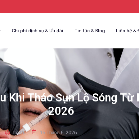
Chi phí dịch vụ & Ưu đãi
Tin tức & Blog
Liên hệ & 
 Khi Tháo Sụn Lộ Sóng Từ 
2026
Le Vu
16 Tháng 6, 2026