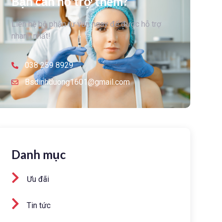
Bạn cần hỗ trợ thêm?
Liên hệ bộ phận tư vấn ngay để được hỗ trợ
nhanh nhất!
038 259 8929
Bsdinhduong1601@gmail.com
Danh mục
Ưu đãi
Tin tức