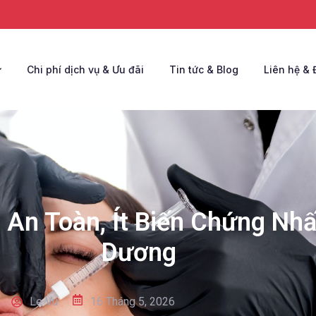
Chi phí dịch vụ & Ưu đãi
Tin tức & Blog
Liên hệ & 
 An Toàn, Ít Biến Chứng Nhấ
Dương
Le Vu
16 Tháng 5, 2026