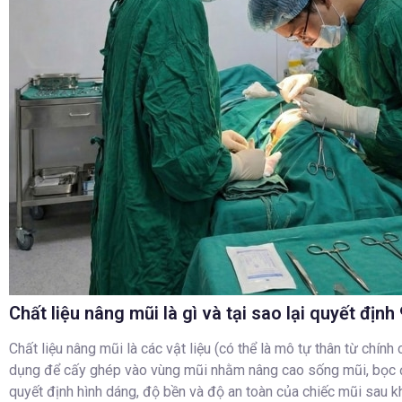
Chất liệu nâng mũi là gì và tại sao lại quyết đị
Chất liệu nâng mũi là các vật liệu (có thể là mô tự thân từ chính
dụng để cấy ghép vào vùng mũi nhằm nâng cao sống mũi, bọc đ
quyết định hình dáng, độ bền và độ an toàn của chiếc mũi sau kh