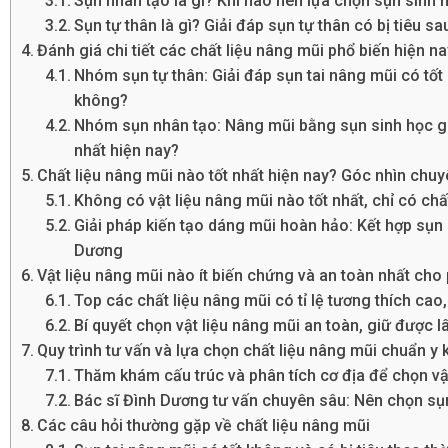
Sụn nhân tạo là gì? Khi nào nên lựa chọn sụn sinh 
Sụn tự thân là gì? Giải đáp sụn tự thân có bị tiêu 
Đánh giá chi tiết các chất liệu nâng mũi phổ biến hiện na
Nhóm sụn tự thân: Giải đáp sụn tai nâng mũi có tố
không?
Nhóm sụn nhân tạo: Nâng mũi bằng sụn sinh học giữ
nhất hiện nay?
Chất liệu nâng mũi nào tốt nhất hiện nay? Góc nhìn chuy
Không có vật liệu nâng mũi nào tốt nhất, chỉ có chấ
Giải pháp kiến tạo dáng mũi hoàn hảo: Kết hợp sụn 
Dương
Vật liệu nâng mũi nào ít biến chứng và an toàn nhất cho
Top các chất liệu nâng mũi có tỉ lệ tương thích ca
Bí quyết chọn vật liệu nâng mũi an toàn, giữ được 
Quy trình tư vấn và lựa chọn chất liệu nâng mũi chuẩn y
Thăm khám cấu trúc và phân tích cơ địa để chọn vật
Bác sĩ Đình Dương tư vấn chuyên sâu: Nên chọn sụn
Các câu hỏi thường gặp về chất liệu nâng mũi