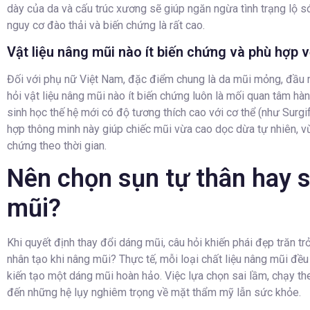
dày của da và cấu trúc xương sẽ giúp ngăn ngừa tình trạng lộ só
nguy cơ đào thải và biến chứng là rất cao.
Vật liệu nâng mũi nào ít biến chứng và phù hợp 
Đối với phụ nữ Việt Nam, đặc điểm chung là da mũi mỏng, đầu 
hỏi vật liệu nâng mũi nào ít biến chứng luôn là mối quan tâm hà
sinh học thế hệ mới có độ tương thích cao với cơ thể (như Surgi
hợp thông minh này giúp chiếc mũi vừa cao dọc dừa tự nhiên, vừ
chứng theo thời gian.
Nên chọn sụn tự thân hay s
mũi?
Khi quyết định thay đổi dáng mũi, câu hỏi khiến phái đẹp trăn tr
nhân tạo khi nâng mũi? Thực tế, mỗi loại chất liệu nâng mũi đều 
kiến tạo một dáng mũi hoàn hảo. Việc lựa chọn sai lầm, chạy t
đến những hệ lụy nghiêm trọng về mặt thẩm mỹ lẫn sức khỏe.