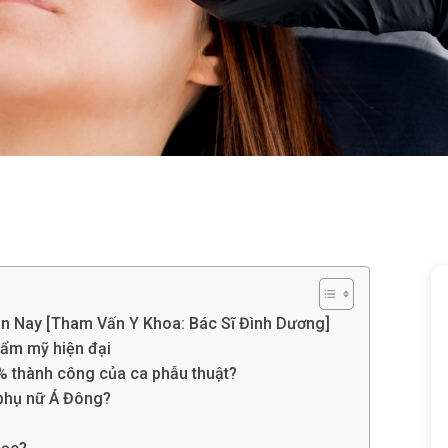
ện Nay [Tham Vấn Y Khoa: Bác Sĩ Đình Dương]
hẩm mỹ hiện đại
90% thành công của ca phẫu thuật?
 phụ nữ Á Đông?