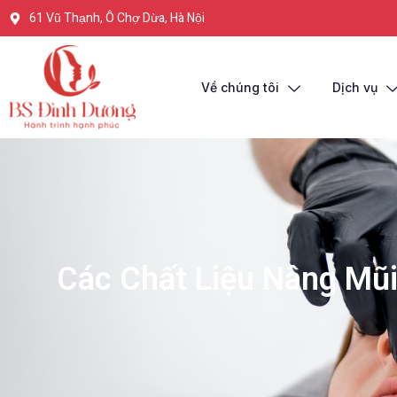
61 Vũ Thạnh, Ô Chợ Dừa, Hà Nội
Về chúng tôi
Dịch vụ
Các Chất Liệu Nâng Mũi